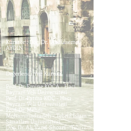
Küratör : Doç. Dr. Abdülsemet
AYDIN
Değerlendirme Kurulu
Prof. Dr. Emine KOCA - Hacı
Bayram Veli Üniversitesi
Prof. Dr. Fatma KOÇ - Hacı
Bayram Veli Üniversitesi
Prof. Dr. Mehdi
Mohammadzadeh - Tebriz İslam
Sanatları Üniversitesi
Doç. Dr. Ali Vand-Shoari - Tebriz