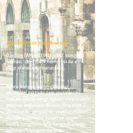
Metinlerinizin Yayınlanması
Özet ve TAM METİNLERİNİZ kongresi
sonrası özel ISBN numarası ile e-
kitap olarak yayınlanacaktır.
​Ayrıca kongre katılımcılarımız
diledikleri taktirde tam metinlerini
makale olarak dergi hakem sürecinden
geçmek koşuluyla destekcimiz olan
uluslararası dergilerde yayınlatabilirler.
Makale yayınlama süreci ve yayın
bedeli tamamen ilgili derginin yayın
politikası kapsamında olup