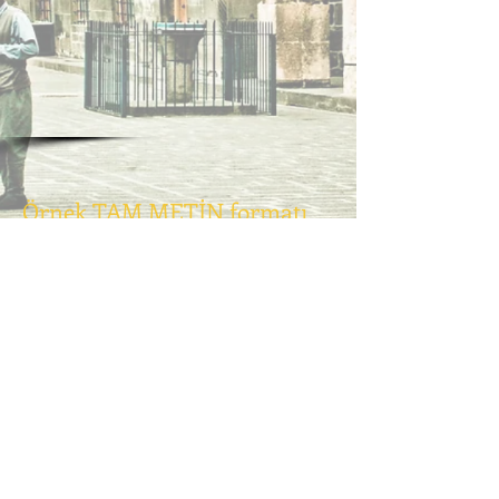
Örnek TAM METİN formatı
için simgeyi tıklayınız.
ANADOLU KONGRE GRUBU - 2020